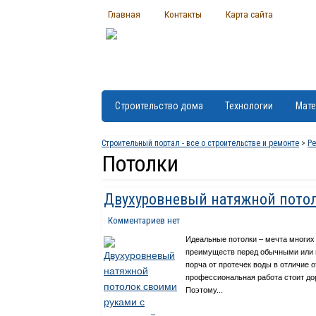
Главная
Контакты
Карта сайта
Строительство дома
Технологии
Мате
Строительный портал - все о строительстве и ремонте
>
Р
Потолки
Двухуровневый натяжной потол
Комментариев нет
Идеальные потолки – мечта многи
преимуществ перед обычными или по
порча от протечек воды в отличие о
профессиональная работа стоит дор
Поэтому...