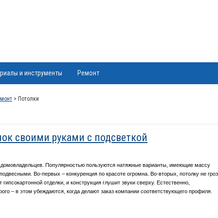
риалы и инструменты
Ремонт
емонт
> Потолки
ок своими руками с подсветкой
х домовладельцев. Популярностью пользуются натяжные варианты, имеющие массу
двесными. Во-первых – конкуренция по красоте огромна. Во-вторых, потолку не гроз
т гипсокартонной отделки, и конструкция глушит звуки сверху. Естественно,
ого – в этом убеждаются, когда делают заказ компании соответствующего профиля.