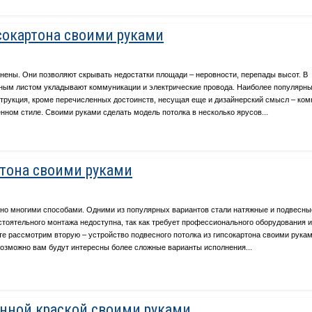
сокартона своими руками
анены. Они позволяют скрывать недостатки площади – неровности, перепады высот. В
ьным листом укладывают коммуникации и электрические провода. Наиболее популярн
трукция, кроме перечисленных достоинств, несущая еще и дизайнерский смысл – ком
нном стиле. Своими руками сделать модель потолка в несколько ярусов...
ртона своими руками
но многими способами. Одними из популярных вариантов стали натяжные и подвесны
стоятельного монтажа недоступна, так как требует профессионального оборудования и
те рассмотрим вторую – устройство подвесного потолка из гипсокартона своими рука
Возможно вам будут интересны более сложные варианты исполнения...
нной краской своими руками