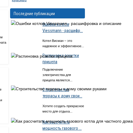
Последние публикации
Ошибки котлов
Viessmann - расшифр...
ым
Котел Висман – это
ната
надежное и эффективное...
Распиновка розетки
прицепа
Подключение
электричества для
прицепа является...
Строительство
е
террасы к дому свои...
ми
Хотите создать прекрасное
место для отдыха...
Как рассчитать
мощность газового ...