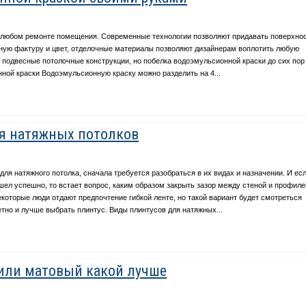
и любом ремонте помещения. Современные технологии позволяют придавать поверхно
зную фактуру и цвет, отделочные материалы позволяют дизайнерам воплотить любую
 подвесные потолочные конструкции, но побелка водоэмульсионной краски до сих пор
ной краски Водоэмульсионную краску можно разделить на 4...
я натяжных потолков
для натяжного потолка, сначала требуется разобраться в их видах и назначении. И ес
ел успешно, то встает вопрос, каким образом закрыть зазор между стеной и профил
которые люди отдают предпочтение гибкой ленте, но такой вариант будет смотреться
тно и лучше выбрать плинтус. Виды плинтусов для натяжных...
или матовый какой лучше